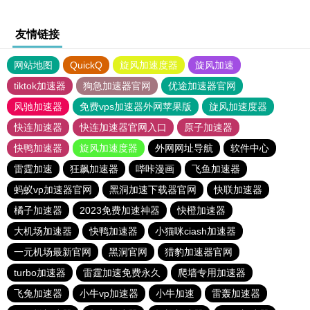
友情链接
网站地图
QuickQ
旋风加速度器
旋风加速
tiktok加速器
狗急加速器官网
优途加速器官网
风驰加速器
免费vps加速器外网苹果版
旋风加速度器
快连加速器
快连加速器官网入口
原子加速器
快鸭加速器
旋风加速度器
外网网址导航
软件中心
雷霆加速
狂飙加速器
哔咔漫画
飞鱼加速器
蚂蚁vp加速器官网
黑洞加速下载器官网
快联加速器
橘子加速器
2023免费加速神器
快橙加速器
大机场加速器
快鸭加速器
小猫咪ciash加速器
一元机场最新官网
黑洞官网
猎豹加速器官网
turbo加速器
雷霆加速免费永久
爬墙专用加速器
飞兔加速器
小牛vp加速器
小牛加速
雷轰加速器