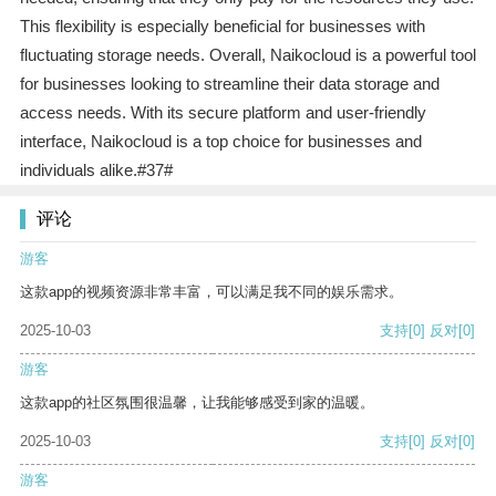
This flexibility is especially beneficial for businesses with
fluctuating storage needs. Overall, Naikocloud is a powerful tool
for businesses looking to streamline their data storage and
access needs. With its secure platform and user-friendly
interface, Naikocloud is a top choice for businesses and
individuals alike.#37#
评论
游客
这款app的视频资源非常丰富，可以满足我不同的娱乐需求。
2025-10-03
支持
[0]
反对
[0]
游客
这款app的社区氛围很温馨，让我能够感受到家的温暖。
2025-10-03
支持
[0]
反对
[0]
游客