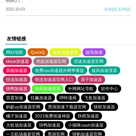
用担心了。
2025-10-03
支持
[0]
反对
[0]
友情链接
网站地图
QuickQ
旋风加速度器
旋风加速
tiktok加速器
狗急加速器官网
优途加速器官网
风驰加速器
免费vps加速器外网苹果版
旋风加速度器
快连加速器
快连加速器官网入口
原子加速器
快鸭加速器
旋风加速度器
外网网址导航
软件中心
雷霆加速
狂飙加速器
哔咔漫画
飞鱼加速器
蚂蚁vp加速器官网
黑洞加速下载器官网
快联加速器
橘子加速器
2023免费加速神器
快橙加速器
大机场加速器
快鸭加速器
小猫咪ciash加速器
一元机场最新官网
黑洞官网
猎豹加速器官网