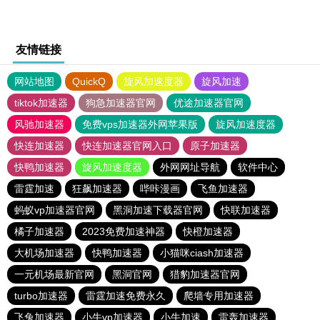
友情链接
网站地图
QuickQ
旋风加速度器
旋风加速
tiktok加速器
狗急加速器官网
优途加速器官网
风驰加速器
免费vps加速器外网苹果版
旋风加速度器
快连加速器
快连加速器官网入口
原子加速器
快鸭加速器
旋风加速度器
外网网址导航
软件中心
雷霆加速
狂飙加速器
哔咔漫画
飞鱼加速器
蚂蚁vp加速器官网
黑洞加速下载器官网
快联加速器
橘子加速器
2023免费加速神器
快橙加速器
大机场加速器
快鸭加速器
小猫咪ciash加速器
一元机场最新官网
黑洞官网
猎豹加速器官网
turbo加速器
雷霆加速免费永久
爬墙专用加速器
飞兔加速器
小牛vp加速器
小牛加速
雷轰加速器