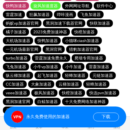
快鸭加速器
旋风加速度器
外网网址导航
软件中心
雷霆加速
狂飙加速器
哔咔漫画
飞鱼加速器
蚂蚁vp加速器官网
黑洞加速下载器官网
快联加速器
橘子加速器
2023免费加速神器
快橙加速器
大机场加速器
快鸭加速器
小猫咪ciash加速器
一元机场最新官网
黑洞官网
猎豹加速器官网
turbo加速器
雷霆加速免费永久
爬墙专用加速器
飞兔加速器
小牛vp加速器
小牛加速
雷轰加速器
纵云梯加速器
起飞加速器
轻蜂加速器
元链加速器
CC加速器
大象加速器
云梯加速器
轻蜂加速器
veee加速器
极风加速器
快橙加速器
快连pvn加速器
黑洞加速官网
白鲸加速器
十大免费网络加速神器
元链加速器
永久免费使用的加速器
下载
0.149951s
首页
安卓
苹果
排行
推荐