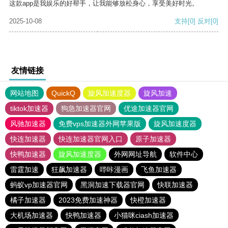
这款app是我娱乐的好帮手，让我能够放松身心，享受美好时光。
2025-10-08
支持
[0]
反对
[0]
友情链接
网站地图
QuickQ
旋风加速度器
旋风加速
tiktok加速器
狗急加速器官网
优途加速器官网
风驰加速器
免费vps加速器外网苹果版
旋风加速度器
快连加速器
快连加速器官网入口
原子加速器
快鸭加速器
旋风加速度器
外网网址导航
软件中心
雷霆加速
狂飙加速器
哔咔漫画
飞鱼加速器
蚂蚁vp加速器官网
黑洞加速下载器官网
快联加速器
橘子加速器
2023免费加速神器
快橙加速器
大机场加速器
快鸭加速器
小猫咪ciash加速器