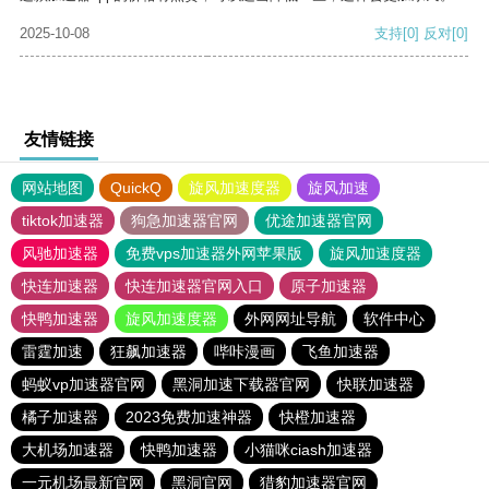
2025-10-08
支持
[0]
反对
[0]
友情链接
网站地图
QuickQ
旋风加速度器
旋风加速
tiktok加速器
狗急加速器官网
优途加速器官网
风驰加速器
免费vps加速器外网苹果版
旋风加速度器
快连加速器
快连加速器官网入口
原子加速器
快鸭加速器
旋风加速度器
外网网址导航
软件中心
雷霆加速
狂飙加速器
哔咔漫画
飞鱼加速器
蚂蚁vp加速器官网
黑洞加速下载器官网
快联加速器
橘子加速器
2023免费加速神器
快橙加速器
大机场加速器
快鸭加速器
小猫咪ciash加速器
一元机场最新官网
黑洞官网
猎豹加速器官网