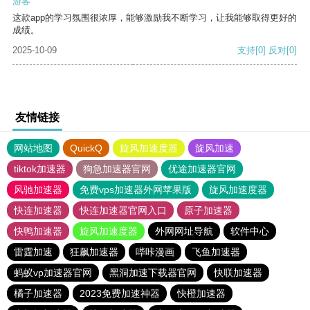
游客
这款app的学习氛围很浓厚，能够激励我不断学习，让我能够取得更好的
成绩。
2025-10-09
支持
[0]
反对
[0]
友情链接
网站地图
QuickQ
旋风加速度器
旋风加速
tiktok加速器
狗急加速器官网
优途加速器官网
风驰加速器
免费vps加速器外网苹果版
旋风加速度器
快连加速器
快连加速器官网入口
原子加速器
快鸭加速器
旋风加速度器
外网网址导航
软件中心
雷霆加速
狂飙加速器
哔咔漫画
飞鱼加速器
蚂蚁vp加速器官网
黑洞加速下载器官网
快联加速器
橘子加速器
2023免费加速神器
快橙加速器