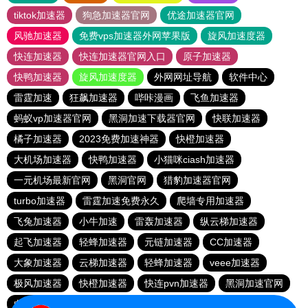
tiktok加速器
狗急加速器官网
优途加速器官网
风驰加速器
免费vps加速器外网苹果版
旋风加速度器
快连加速器
快连加速器官网入口
原子加速器
快鸭加速器
旋风加速度器
外网网址导航
软件中心
雷霆加速
狂飙加速器
哔咔漫画
飞鱼加速器
蚂蚁vp加速器官网
黑洞加速下载器官网
快联加速器
橘子加速器
2023免费加速神器
快橙加速器
大机场加速器
快鸭加速器
小猫咪ciash加速器
一元机场最新官网
黑洞官网
猎豹加速器官网
turbo加速器
雷霆加速免费永久
爬墙专用加速器
飞兔加速器
小牛加速
雷轰加速器
纵云梯加速器
起飞加速器
轻蜂加速器
元链加速器
CC加速器
大象加速器
云梯加速器
轻蜂加速器
veee加速器
极风加速器
快橙加速器
快连pvn加速器
黑洞加速官网
白鲸加速器
十大免费网络加速神器
元链加速器