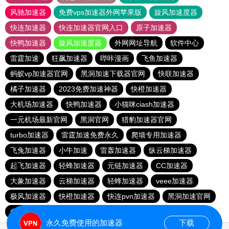
风驰加速器
免费vps加速器外网苹果版
旋风加速度器
快连加速器
快连加速器官网入口
原子加速器
快鸭加速器
旋风加速度器
外网网址导航
软件中心
雷霆加速
狂飙加速器
哔咔漫画
飞鱼加速器
蚂蚁vp加速器官网
黑洞加速下载器官网
快联加速器
橘子加速器
2023免费加速神器
快橙加速器
大机场加速器
快鸭加速器
小猫咪ciash加速器
一元机场最新官网
黑洞官网
猎豹加速器官网
turbo加速器
雷霆加速免费永久
爬墙专用加速器
飞兔加速器
小牛加速
雷轰加速器
纵云梯加速器
起飞加速器
轻蜂加速器
元链加速器
CC加速器
大象加速器
云梯加速器
轻蜂加速器
veee加速器
极风加速器
快橙加速器
快连pvn加速器
黑洞加速官网
白鲸加速器
十大免费网络加速神器
元链加速器
永久免费使用的加速器
下载