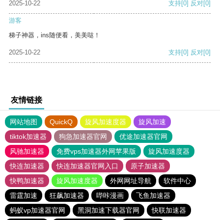
2025-10-22
支持
[0]
反对
[0]
游客
梯子神器，ins随便看，美美哒！
2025-10-22
支持
[0]
反对
[0]
友情链接
网站地图
QuickQ
旋风加速度器
旋风加速
tiktok加速器
狗急加速器官网
优途加速器官网
风驰加速器
免费vps加速器外网苹果版
旋风加速度器
快连加速器
快连加速器官网入口
原子加速器
快鸭加速器
旋风加速度器
外网网址导航
软件中心
雷霆加速
狂飙加速器
哔咔漫画
飞鱼加速器
蚂蚁vp加速器官网
黑洞加速下载器官网
快联加速器