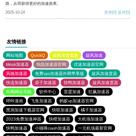
路，从而获得更好的加速效果。
2025-10-24
支持
[0]
反对
[0]
友情链接
网站地图
QuickQ
旋风加速度器
旋风加速
tiktok加速器
狗急加速器官网
优途加速器官网
风驰加速器
免费vps加速器外网苹果版
旋风加速度器
快连加速器
原子加速器
快鸭加速器
旋风加速度器
外网网址导航
软件中心
雷霆加速
狂飙加速器
哔咔漫画
飞鱼加速器
蚂蚁vp加速器官网
黑洞加速下载器官网
快联加速器
橘子加速器
2023免费加速神器
快橙加速器
大机场加速器
快鸭加速器
小猫咪ciash加速器
一元机场最新官网