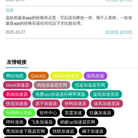
游客
这款加速器app的价格有点贵，可以适当降低一些。我个人觉得，一款加
速器app的价格应该在50元以下才比较合理。
2025-10-27
支持
[0]
反对
[0]
友情链接
网站地图
QuickQ
旋风加速度器
旋风加速
tiktok加速器
狗急加速器官网
优途加速器官网
风驰加速器
免费vps加速器外网苹果版
旋风加速度器
快连加速器
原子加速器
快鸭加速器
旋风加速度器
外网网址导航
软件中心
雷霆加速
狂飙加速器
哔咔漫画
飞鱼加速器
蚂蚁vp加速器官网
黑洞加速下载器官网
快联加速器
橘子加速器