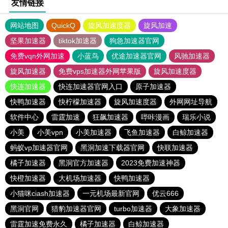
友情链接
网站地图
QuickQ
旋风加速度器
旋风加速
坚果加速器
tiktok加速器
狗急加速器官网
免费vqn外网加速
小蓝鸟
优途加速器官网
风驰加速器
旋风加速器
免费vps加速器外网苹果版
旋风加速度器
快连加速器
快连加速器官网入口
原子加速器
快鸭加速器
快柠檬加速器
旋风加速度器
外网网址导航
软件中心
雷霆加速
狂飙加速器
哔咔漫画
瑞乐小说
小美
小美vpn
小美加速器
飞鱼加速器
白鲸加速器
蚂蚁vp加速器官网
黑洞加速下载器官网
快联加速器
橘子加速器
黑洞官方加速器
2023免费加速神器
快橙加速器
大机场加速器
快鸭加速器
小猫咪ciash加速器
一元机场最新官网
优云666
黑洞官网
猎豹加速器官网
turbo加速器
大象加速器
雷霆加速免费永久
橘子加速器
白鲸加速器