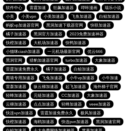
软件中心
雷霆加速
狂飙加速器
哔咔漫画
瑞乐小说
小美
小美vpn
小美加速器
飞鱼加速器
白鲸加速器
蚂蚁vp加速器官网
黑洞加速下载器官网
快联加速器
橘子加速器
黑洞官方加速器
2023免费加速神器
快橙加速器
大机场加速器
快鸭加速器
小猫咪ciash加速器
一元机场最新官网
优云666
黑洞官网
猎豹加速器官网
turbo加速器
大象加速器
雷霆加速免费永久
橘子加速器
白鲸加速器
爬墙专用加速器
飞兔加速器
小牛vp加速器
小牛加速
雷轰加速器
纵云梯加速器
起飞加速器
海外梯子官网
轻蜂加速器
元链加速器
CC加速器
大象加速器
云梯加速器
点点加速器
轻蜂加速器
veee加速器
快连vρn加速器
雷霆加速免费永久
极风加速器
快橙加速器
海鸥加速器
快连pvn加速器
黑洞加速官网
白鲸加速器
十大免费网络加速神器
苹果加速器