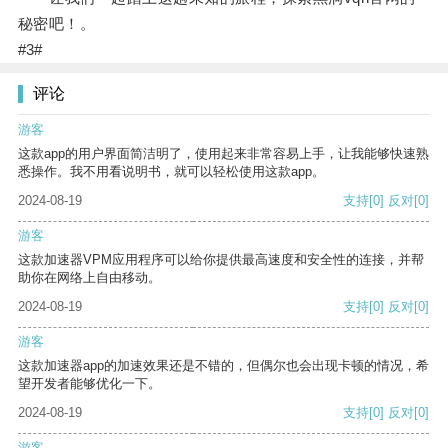
秘密吧！。
#3#
评论
游客
这款app的用户界面简洁明了，使用起来非常容易上手，让我能够快速熟
悉操作。我不用看说明书，就可以轻松使用这款app。
2024-08-19
支持
[0]
反对
[0]
游客
这款加速器VPM应用程序可以给你提供最高速度和安全性的连接，并帮
助你在网络上自由移动。
2024-08-19
支持
[0]
反对
[0]
游客
这款加速器app的加速效果还是不错的，但偶尔也会出现卡顿的情况，希
望开发者能够优化一下。
2024-08-19
支持
[0]
反对
[0]
游客