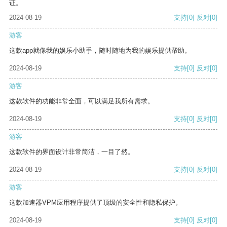
证。
2024-08-19
支持
[0]
反对
[0]
游客
这款app就像我的娱乐小助手，随时随地为我的娱乐提供帮助。
2024-08-19
支持
[0]
反对
[0]
游客
这款软件的功能非常全面，可以满足我所有需求。
2024-08-19
支持
[0]
反对
[0]
游客
这款软件的界面设计非常简洁，一目了然。
2024-08-19
支持
[0]
反对
[0]
游客
这款加速器VPM应用程序提供了顶级的安全性和隐私保护。
2024-08-19
支持
[0]
反对
[0]