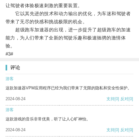
让驾驶者体验极速刺激的重要装置。
它以其先进的技术和动力输出的优化，为车迷和驾驶者
带来了无尽的快感和挑战极限的机会。
超级跑车加速器的出现，进一步提升了超级跑车的加速
能力，为人们带来了全新的驾驶乐趣和极速驰骋的激情体
验。
#3#
评论
游客
这款加速器VPM应用程序已经为我们带来了无限的隐私和安全性保护。
2024-08-24
支持
[0]
反对
[0]
游客
这款游戏的音乐非常优美，听了让人心旷神怡。
2024-08-24
支持
[0]
反对
[0]