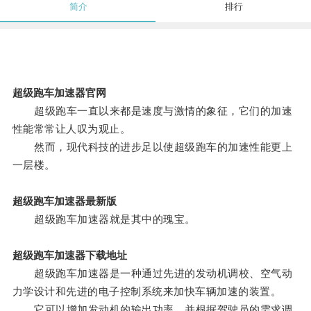
简介
排行
超级跑车加速器官网
超级跑车一直以来都是速度与激情的象征，它们的加速
性能常常让人叹为观止。
然而，现代科技的进步足以使超级跑车的加速性能更上
一层楼。
超级跑车加速器最新版
超级跑车加速器就是其中的瑰宝。
超级跑车加速器下载地址
超级跑车加速器是一种通过先进的发动机调校、空气动
力学设计和先进的电子控制系统来加快车辆加速的装置。
它可以增加发动机的输出功率，并根据驾驶员的需求调