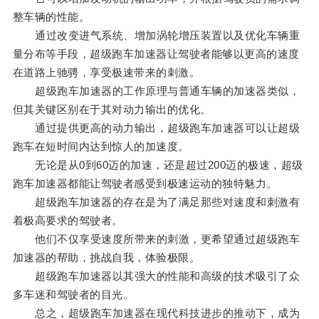
整车辆的性能。
通过改变进气系统、增加涡轮增压装置以及优化车辆重
量分布等手段，超级跑车加速器让驾驶者能够以更高的速度
在道路上驰骋，享受极速带来的刺激。
超级跑车加速器的工作原理与普通车辆的加速器类似，
但其关键区别在于其对动力输出的优化。
通过提供更高的动力输出，超级跑车加速器可以让超级
跑车在短时间内达到惊人的加速度。
无论是从0到60迈的加速，还是超过200迈的极速，超级
跑车加速器都能让驾驶者感受到极速运动的独特魅力。
超级跑车加速器的存在是为了满足那些对速度和刺激有
着极高要求的驾驶者。
他们不仅享受速度所带来的刺激，更希望通过超级跑车
加速器的帮助，挑战自我，体验极限。
超级跑车加速器以其强大的性能和高级的技术吸引了众
多车迷和驾驶者的目光。
总之，超级跑车加速器在现代科技进步的推动下，成为