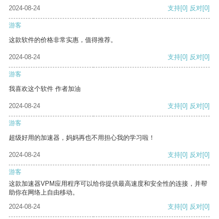
2024-08-24
支持
[0]
反对
[0]
游客
这款软件的价格非常实惠，值得推荐。
2024-08-24
支持
[0]
反对
[0]
游客
我喜欢这个软件 作者加油
2024-08-24
支持
[0]
反对
[0]
游客
超级好用的加速器，妈妈再也不用担心我的学习啦！
2024-08-24
支持
[0]
反对
[0]
游客
这款加速器VPM应用程序可以给你提供最高速度和安全性的连接，并帮
助你在网络上自由移动。
2024-08-24
支持
[0]
反对
[0]