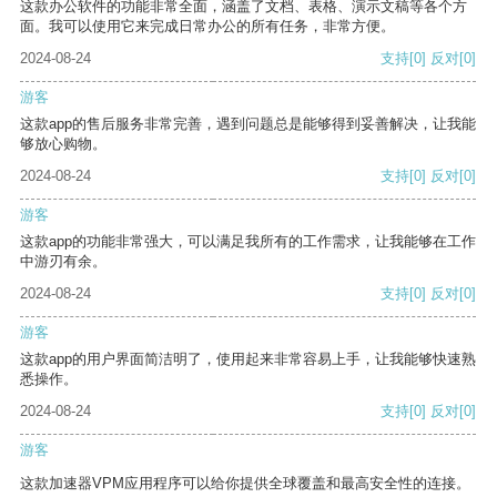
这款办公软件的功能非常全面，涵盖了文档、表格、演示文稿等各个方
面。我可以使用它来完成日常办公的所有任务，非常方便。
2024-08-24
支持
[0]
反对
[0]
游客
这款app的售后服务非常完善，遇到问题总是能够得到妥善解决，让我能
够放心购物。
2024-08-24
支持
[0]
反对
[0]
游客
这款app的功能非常强大，可以满足我所有的工作需求，让我能够在工作
中游刃有余。
2024-08-24
支持
[0]
反对
[0]
游客
这款app的用户界面简洁明了，使用起来非常容易上手，让我能够快速熟
悉操作。
2024-08-24
支持
[0]
反对
[0]
游客
这款加速器VPM应用程序可以给你提供全球覆盖和最高安全性的连接。