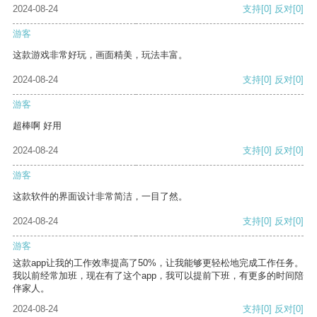
2024-08-24
支持
[0]
反对
[0]
游客
这款游戏非常好玩，画面精美，玩法丰富。
2024-08-24
支持
[0]
反对
[0]
游客
超棒啊 好用
2024-08-24
支持
[0]
反对
[0]
游客
这款软件的界面设计非常简洁，一目了然。
2024-08-24
支持
[0]
反对
[0]
游客
这款app让我的工作效率提高了50%，让我能够更轻松地完成工作任务。
我以前经常加班，现在有了这个app，我可以提前下班，有更多的时间陪
伴家人。
2024-08-24
支持
[0]
反对
[0]