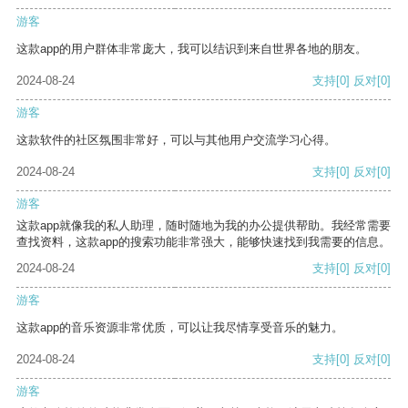
游客
这款app的用户群体非常庞大，我可以结识到来自世界各地的朋友。
2024-08-24
支持
[0]
反对
[0]
游客
这款软件的社区氛围非常好，可以与其他用户交流学习心得。
2024-08-24
支持
[0]
反对
[0]
游客
这款app就像我的私人助理，随时随地为我的办公提供帮助。我经常需要
查找资料，这款app的搜索功能非常强大，能够快速找到我需要的信息。
2024-08-24
支持
[0]
反对
[0]
游客
这款app的音乐资源非常优质，可以让我尽情享受音乐的魅力。
2024-08-24
支持
[0]
反对
[0]
游客