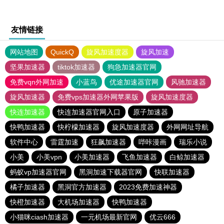
友情链接
网站地图
QuickQ
旋风加速度器
旋风加速
坚果加速器
tiktok加速器
狗急加速器官网
免费vqn外网加速
小蓝鸟
优途加速器官网
风驰加速器
旋风加速器
免费vps加速器外网苹果版
旋风加速度器
快连加速器
快连加速器官网入口
原子加速器
快鸭加速器
快柠檬加速器
旋风加速度器
外网网址导航
软件中心
雷霆加速
狂飙加速器
哔咔漫画
瑞乐小说
小美
小美vpn
小美加速器
飞鱼加速器
白鲸加速器
蚂蚁vp加速器官网
黑洞加速下载器官网
快联加速器
橘子加速器
黑洞官方加速器
2023免费加速神器
快橙加速器
大机场加速器
快鸭加速器
小猫咪ciash加速器
一元机场最新官网
优云666