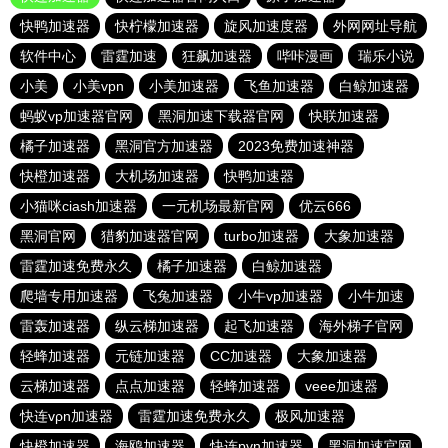
快鸭加速器
快柠檬加速器
旋风加速度器
外网网址导航
软件中心
雷霆加速
狂飙加速器
哔咔漫画
瑞乐小说
小美
小美vpn
小美加速器
飞鱼加速器
白鲸加速器
蚂蚁vp加速器官网
黑洞加速下载器官网
快联加速器
橘子加速器
黑洞官方加速器
2023免费加速神器
快橙加速器
大机场加速器
快鸭加速器
小猫咪ciash加速器
一元机场最新官网
优云666
黑洞官网
猎豹加速器官网
turbo加速器
大象加速器
雷霆加速免费永久
橘子加速器
白鲸加速器
爬墙专用加速器
飞兔加速器
小牛vp加速器
小牛加速
雷轰加速器
纵云梯加速器
起飞加速器
海外梯子官网
轻蜂加速器
元链加速器
CC加速器
大象加速器
云梯加速器
点点加速器
轻蜂加速器
veee加速器
快连vρn加速器
雷霆加速免费永久
极风加速器
快橙加速器
海鸥加速器
快连pvn加速器
黑洞加速官网