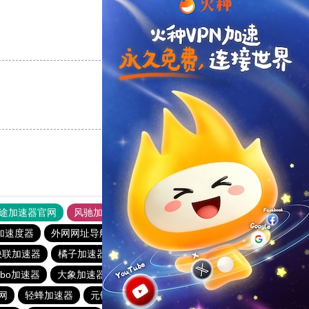
支持
[0]
反对
[0]
支持
[0]
反对
[0]
途加速器官网
风驰加速器
旋风加速器
加速度器
外网网址导航
软件中心
雷霆加速
狂飙加速器
快联加速器
橘子加速器
黑洞官方加速器
2023免费加速神器
urbo加速器
大象加速器
雷霆加速免费永久
橘子加速器
网
轻蜂加速器
元链加速器
CC加速器
大象加速器