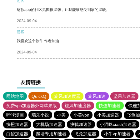
游客
这款app的社区氛围很温馨，让我能够感受到家的温暖。
2024-09-04
游客
我喜欢这个软件 作者加油
2024-09-04
友情链接
网站地图
QuickQ
旋风加速度器
旋风加速
坚果加速器
免费vps加速器外网苹果版
旋风加速度器
快连加速器
快连
哔咔漫画
瑞乐小说
小美
小美vpn
小美加速器
飞鱼加
快橙加速器
大机场加速器
快鸭加速器
小猫咪ciash加速器
白鲸加速器
爬墙专用加速器
飞兔加速器
小牛vp加速器