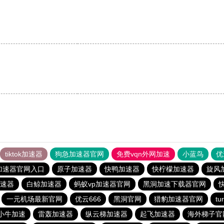
tiktok加速器
狗急加速器官网
免费vqn外网加速
小蓝鸟
优
加速器官网入口
原子加速器
快鸭加速器
快柠檬加速器
旋风
速器
白鲸加速器
蚂蚁vp加速器官网
黑洞加速下载器官网
一元机场最新官网
优云666
黑洞官网
猎豹加速器官网
t
小牛加速
雷轰加速器
纵云梯加速器
起飞加速器
海外梯子官