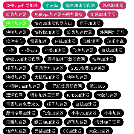
免费vqn外网加速
小蓝鸟
优途加速器官网
风驰加速器
旋风加速器
免费vps加速器外网苹果版
旋风加速度器
快连加速器
快连加速器官网入口
原子加速器
快鸭加速器
快柠檬加速器
旋风加速度器
外网网址导航
软件中心
雷霆加速
狂飙加速器
哔咔漫画
瑞乐小说
小美
小美vpn
小美加速器
飞鱼加速器
白鲸加速器
蚂蚁vp加速器官网
黑洞加速下载器官网
快联加速器
橘子加速器
黑洞官方加速器
2023免费加速神器
快橙加速器
大机场加速器
快鸭加速器
小猫咪ciash加速器
一元机场最新官网
优云666
黑洞官网
猎豹加速器官网
turbo加速器
大象加速器
雷霆加速免费永久
橘子加速器
白鲸加速器
爬墙专用加速器
飞兔加速器
小牛vp加速器
小牛加速
雷轰加速器
纵云梯加速器
起飞加速器
海外梯子官网
轻蜂加速器
元链加速器
CC加速器
大象加速器