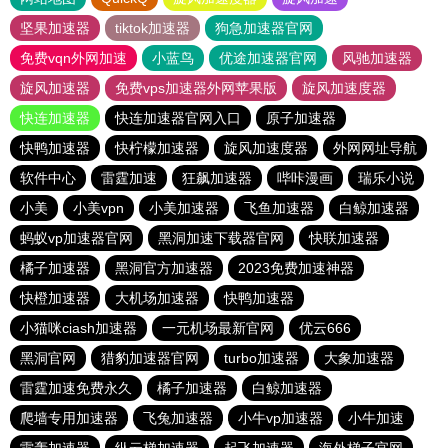
坚果加速器
tiktok加速器
狗急加速器官网
免费vqn外网加速
小蓝鸟
优途加速器官网
风驰加速器
旋风加速器
免费vps加速器外网苹果版
旋风加速度器
快连加速器
快连加速器官网入口
原子加速器
快鸭加速器
快柠檬加速器
旋风加速度器
外网网址导航
软件中心
雷霆加速
狂飙加速器
哔咔漫画
瑞乐小说
小美
小美vpn
小美加速器
飞鱼加速器
白鲸加速器
蚂蚁vp加速器官网
黑洞加速下载器官网
快联加速器
橘子加速器
黑洞官方加速器
2023免费加速神器
快橙加速器
大机场加速器
快鸭加速器
小猫咪ciash加速器
一元机场最新官网
优云666
黑洞官网
猎豹加速器官网
turbo加速器
大象加速器
雷霆加速免费永久
橘子加速器
白鲸加速器
爬墙专用加速器
飞兔加速器
小牛vp加速器
小牛加速