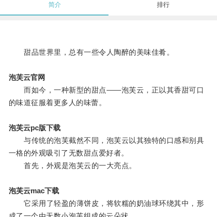
简介
排行
甜品世界里，总有一些令人陶醉的美味佳肴。
泡芙云官网
而如今，一种新型的甜点——泡芙云，正以其香甜可口
的味道征服着更多人的味蕾。
泡芙云pc版下载
与传统的泡芙截然不同，泡芙云以其独特的口感和别具
一格的外观吸引了无数甜点爱好者。
首先，外观是泡芙云的一大亮点。
泡芙云mac下载
它采用了轻盈的薄饼皮，将软糯的奶油球环绕其中，形
成了一个由无数小泡芙组成的云朵状。