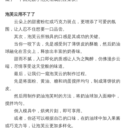
泡芙云用不了了
云朵上的甜蜜粉红或巧克力斑点，更增添了可爱的氛
围，让人忍不住想要一口品尝。
其次，泡芙云所独具的口感是其成功的关键。
当你一咬下去，先是感受到了薄饼皮的酥脆，然后奶油
球融化在舌尖上，释放出丰富的奶香味。
甜而不腻，入口即化的质感让人为之陶醉，仿佛漫步云
端，尽情享受这天堂般的味道。
最后，让我们一窥泡芙云的制作过程。
先是将面粉、黄油、糖和鸡蛋搅拌均匀，制成薄饼状的
皮。
然后用制作奶油泡芙时的方法，将奶油球加入面糊中，
搅拌均匀。
倒入模具中，烘烤片刻，即可享用。
或者，你还可以根据自己的口味，在奶油球中加入果酱
或巧克力等，让泡芙云更加多样化。