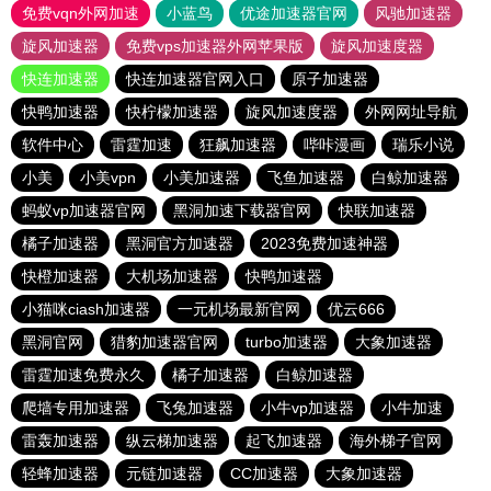
免费vqn外网加速
小蓝鸟
优途加速器官网
风驰加速器
旋风加速器
免费vps加速器外网苹果版
旋风加速度器
快连加速器
快连加速器官网入口
原子加速器
快鸭加速器
快柠檬加速器
旋风加速度器
外网网址导航
软件中心
雷霆加速
狂飙加速器
哔咔漫画
瑞乐小说
小美
小美vpn
小美加速器
飞鱼加速器
白鲸加速器
蚂蚁vp加速器官网
黑洞加速下载器官网
快联加速器
橘子加速器
黑洞官方加速器
2023免费加速神器
快橙加速器
大机场加速器
快鸭加速器
小猫咪ciash加速器
一元机场最新官网
优云666
黑洞官网
猎豹加速器官网
turbo加速器
大象加速器
雷霆加速免费永久
橘子加速器
白鲸加速器
爬墙专用加速器
飞兔加速器
小牛vp加速器
小牛加速
雷轰加速器
纵云梯加速器
起飞加速器
海外梯子官网
轻蜂加速器
元链加速器
CC加速器
大象加速器