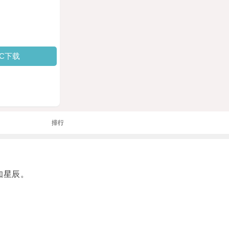
PC下载
排行
知星辰。