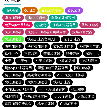
网站地图
QuickQ
旋风加速度器
旋风加速
坚果加速器
tiktok加速器
狗急加速器官网
免费vqn外网加速
小蓝鸟
优途加速器官网
风驰加速器
旋风加速器
免费vps加速器外网苹果版
旋风加速度器
快连加速器
快连加速器官网入口
原子加速器
快鸭加速器
快柠檬加速器
旋风加速度器
外网网址导航
软件中心
雷霆加速
狂飙加速器
哔咔漫画
瑞乐小说
小美
小美vpn
小美加速器
飞鱼加速器
白鲸加速器
蚂蚁vp加速器官网
黑洞加速下载器官网
快联加速器
橘子加速器
黑洞官方加速器
2023免费加速神器
快橙加速器
大机场加速器
快鸭加速器
小猫咪ciash加速器
一元机场最新官网
优云666
黑洞官网
猎豹加速器官网
turbo加速器
大象加速器
雷霆加速免费永久
橘子加速器
白鲸加速器