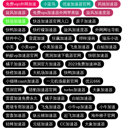
免费vqn外网加速
小蓝鸟
优途加速器官网
风驰加速器
旋风加速器
免费vps加速器外网苹果版
旋风加速度器
快连加速器
快连加速器官网入口
原子加速器
快鸭加速器
快柠檬加速器
旋风加速度器
外网网址导航
软件中心
雷霆加速
狂飙加速器
哔咔漫画
瑞乐小说
小美
小美vpn
小美加速器
飞鱼加速器
白鲸加速器
蚂蚁vp加速器官网
黑洞加速下载器官网
快联加速器
橘子加速器
黑洞官方加速器
2023免费加速神器
快橙加速器
大机场加速器
快鸭加速器
小猫咪ciash加速器
一元机场最新官网
优云666
黑洞官网
猎豹加速器官网
turbo加速器
大象加速器
雷霆加速免费永久
橘子加速器
白鲸加速器
爬墙专用加速器
飞兔加速器
小牛vp加速器
小牛加速
雷轰加速器
纵云梯加速器
起飞加速器
海外梯子官网
轻蜂加速器
元链加速器
CC加速器
大象加速器