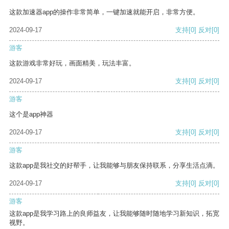
这款加速器app的操作非常简单，一键加速就能开启，非常方便。
2024-09-17
支持
[0]
反对
[0]
游客
这款游戏非常好玩，画面精美，玩法丰富。
2024-09-17
支持
[0]
反对
[0]
游客
这个是app神器
2024-09-17
支持
[0]
反对
[0]
游客
这款app是我社交的好帮手，让我能够与朋友保持联系，分享生活点滴。
2024-09-17
支持
[0]
反对
[0]
游客
这款app是我学习路上的良师益友，让我能够随时随地学习新知识，拓宽
视野。