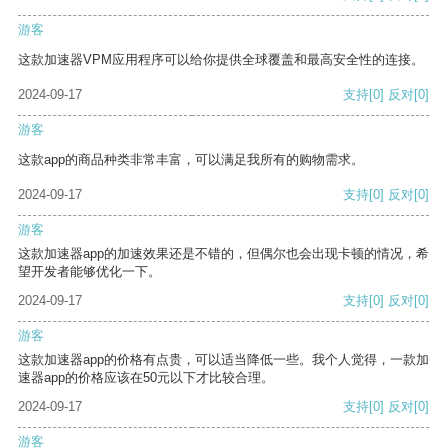
游客
这款加速器VPM应用程序可以给你提供全球覆盖和最高安全性的连接。
2024-09-17
支持
[0]
反对
[0]
游客
这款app的商品种类非常丰富，可以满足我所有的购物需求。
2024-09-17
支持
[0]
反对
[0]
游客
这款加速器app的加速效果还是不错的，但偶尔也会出现卡顿的情况，希
望开发者能够优化一下。
2024-09-17
支持
[0]
反对
[0]
游客
这款加速器app的价格有点贵，可以适当降低一些。我个人觉得，一款加
速器app的价格应该在50元以下才比较合理。
2024-09-17
支持
[0]
反对
[0]
游客