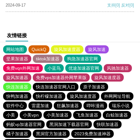
2024-09-17
支持
[0]
反对
[0]
友情链接
网站地图
QuickQ
旋风加速度器
旋风加速
坚果加速器
tiktok加速器
狗急加速器官网
免费vqn外网加速
小蓝鸟
优途加速器官网
风驰加速器
旋风加速器
免费vps加速器外网苹果版
旋风加速度器
快连加速器
快连加速器官网入口
原子加速器
快鸭加速器
快柠檬加速器
旋风加速度器
外网网址导航
软件中心
雷霆加速
狂飙加速器
哔咔漫画
瑞乐小说
小美
小美vpn
小美加速器
飞鱼加速器
白鲸加速器
蚂蚁vp加速器官网
黑洞加速下载器官网
快联加速器
橘子加速器
黑洞官方加速器
2023免费加速神器