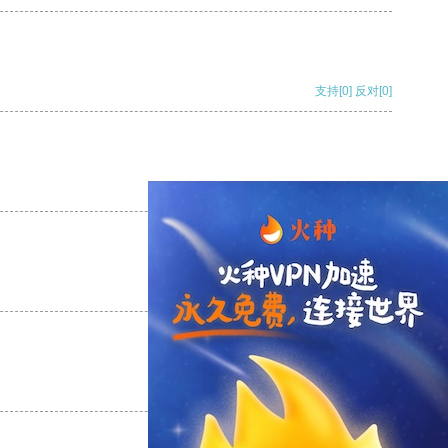
支持
[0]
反对
[0]
支持
[0]
反对
[0]
支持
[0]
反对
[0]
支持
[0]
反对
[0]