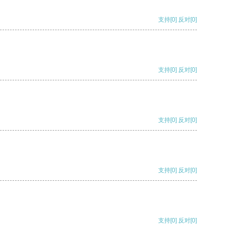
支持
[0]
反对
[0]
支持
[0]
反对
[0]
支持
[0]
反对
[0]
支持
[0]
反对
[0]
支持
[0]
反对
[0]