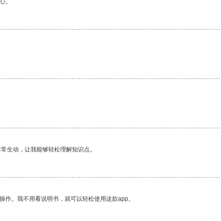
心。
非常生动，让我能够轻松理解知识点。
操作。我不用看说明书，就可以轻松使用这款app。