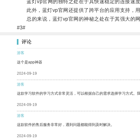
蓝灯vp官网的独特之处在于其快速稳定的连接速度
此外，蓝灯vp官网还提供了跨平台的应用支持，用
总的来说，蓝灯vp官网的神秘之处在于其强大的网
#3#
评论
游客
这个是app神器
2024-09-19
游客
这款学习软件的学习方式非常灵活，可以根据自己的需求选择学习方式。
2024-09-19
游客
这款软件的售后服务非常好，遇到问题都能得到及时解决。
2024-09-19