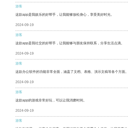
游客
这款app是我娱乐的好帮手，让我能够放松身心，享受美好时光。
2024-09-19
游客
这款app是我社交的好帮手，让我能够与朋友保持联系，分享生活点滴。
2024-09-19
游客
这款办公软件的功能非常全面，涵盖了文档、表格、演示文稿等各个方面
2024-09-19
游客
这款app的游戏非常好玩，可以让我消磨时间。
2024-09-19
游客