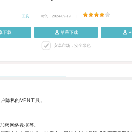
工具
|
时间：2024-09-19
|
卓下载
苹果下载
安卓市场，安全绿色
户隐私的VPN工具。
加密网络数据等。