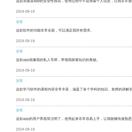
这款加速器app的安全性很高，使用过程中不会泄露个人信息，让我非常放
2024-09-19
游客
这款软件的功能非常全面，可以满足我所有需求。
2024-09-19
游客
这款app就像我的私人导师，带领我探索知识的奥秘。
2024-09-19
游客
这款学习软件的课程内容非常丰富，涵盖了各个学科的知识。老师的讲解
2024-09-19
游客
这款app的用户界面简洁明了，使用起来非常容易上手，让我能够快速熟悉
2024-09-19