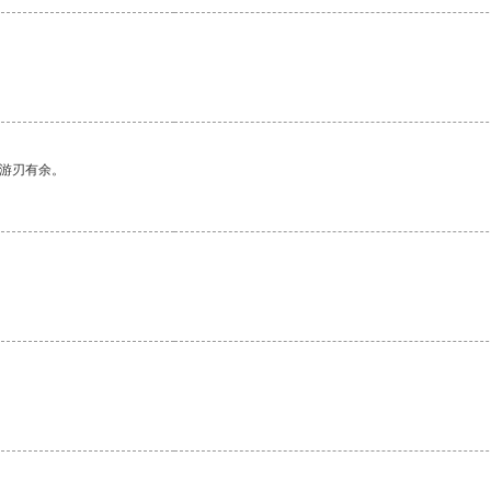
中游刃有余。
。