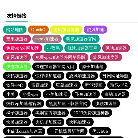
友情链接
网站地图
QuickQ
旋风加速度器
旋风加速
坚果加速器
tiktok加速器
狗急加速器官网
免费vqn外网加速
小蓝鸟
优途加速器官网
风驰加速器
旋风加速器
免费vps加速器外网苹果版
旋风加速度器
快连加速器
快连加速器官网入口
原子加速器
快鸭加速器
快柠檬加速器
旋风加速度器
外网网址导航
软件中心
雷霆加速
狂飙加速器
哔咔漫画
瑞乐小说
小美
小美vpn
小美加速器
飞鱼加速器
白鲸加速器
蚂蚁vp加速器官网
黑洞加速下载器官网
快联加速器
橘子加速器
黑洞官方加速器
2023免费加速神器
快橙加速器
大机场加速器
快鸭加速器
小猫咪ciash加速器
一元机场最新官网
优云666