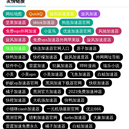
友情链接
网站地图
QuickQ
旋风加速度器
旋风加速
坚果加速器
tiktok加速器
狗急加速器官网
免费vqn外网加速
小蓝鸟
优途加速器官网
风驰加速器
旋风加速器
免费vps加速器外网苹果版
旋风加速度器
快连加速器
快连加速器官网入口
原子加速器
快鸭加速器
快柠檬加速器
旋风加速度器
外网网址导航
软件中心
雷霆加速
狂飙加速器
哔咔漫画
瑞乐小说
小美
小美vpn
小美加速器
飞鱼加速器
白鲸加速器
蚂蚁vp加速器官网
黑洞加速下载器官网
快联加速器
橘子加速器
黑洞官方加速器
2023免费加速神器
快橙加速器
大机场加速器
快鸭加速器
小猫咪ciash加速器
一元机场最新官网
优云666
黑洞官网
猎豹加速器官网
turbo加速器
大象加速器
雷霆加速免费永久
橘子加速器
白鲸加速器