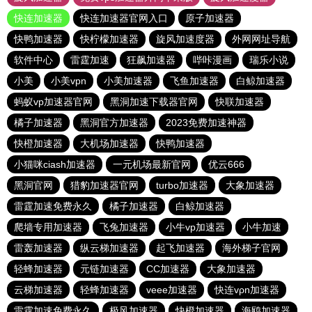
快连加速器
快连加速器官网入口
原子加速器
快鸭加速器
快柠檬加速器
旋风加速度器
外网网址导航
软件中心
雷霆加速
狂飙加速器
哔咔漫画
瑞乐小说
小美
小美vpn
小美加速器
飞鱼加速器
白鲸加速器
蚂蚁vp加速器官网
黑洞加速下载器官网
快联加速器
橘子加速器
黑洞官方加速器
2023免费加速神器
快橙加速器
大机场加速器
快鸭加速器
小猫咪ciash加速器
一元机场最新官网
优云666
黑洞官网
猎豹加速器官网
turbo加速器
大象加速器
雷霆加速免费永久
橘子加速器
白鲸加速器
爬墙专用加速器
飞兔加速器
小牛vp加速器
小牛加速
雷轰加速器
纵云梯加速器
起飞加速器
海外梯子官网
轻蜂加速器
元链加速器
CC加速器
大象加速器
云梯加速器
轻蜂加速器
veee加速器
快连vρn加速器
雷霆加速免费永久
极风加速器
快橙加速器
海鸥加速器