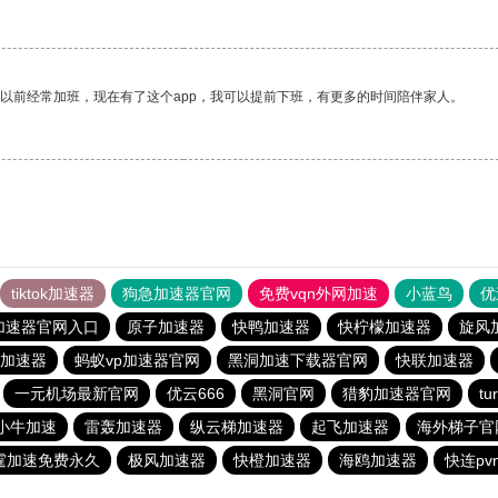
我以前经常加班，现在有了这个app，我可以提前下班，有更多的时间陪伴家人。
tiktok加速器
狗急加速器官网
免费vqn外网加速
小蓝鸟
优
加速器官网入口
原子加速器
快鸭加速器
快柠檬加速器
旋风
加速器
蚂蚁vp加速器官网
黑洞加速下载器官网
快联加速器
一元机场最新官网
优云666
黑洞官网
猎豹加速器官网
t
小牛加速
雷轰加速器
纵云梯加速器
起飞加速器
海外梯子官
霆加速免费永久
极风加速器
快橙加速器
海鸥加速器
快连pv