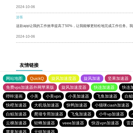
2024-10-06
游客
这款app让我的工作效率提高了50%，让我能够更轻松地完成工作任务。
2024-10-06
友情链接
网站地图
QuickQ
旋风加速度器
旋风加速
坚果加速器
免费vps加速器外网苹果版
旋风加速度器
快连加速器
快连
哔咔漫画
小美
小美vpn
小美加速器
飞鱼加速器
白鲸
快橙加速器
大机场加速器
快鸭加速器
小猫咪ciash加速器
白鲸加速器
爬墙专用加速器
飞兔加速器
小牛vp加速器
云梯加速器
轻蜂加速器
veee加速器
快连vρn加速器
雷
苹果加速器
元链加速器