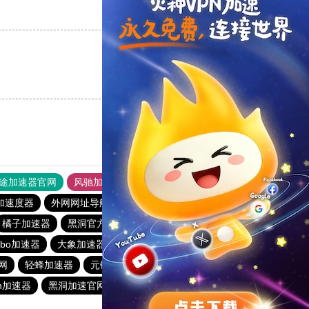
支持
[0]
反对
[0]
支持
[0]
反对
[0]
途加速器官网
风驰加速器
旋风加速器
加速度器
外网网址导航
软件中心
雷霆加速
狂飙加速器
橘子加速器
黑洞官方加速器
2023免费加速神器
urbo加速器
大象加速器
雷霆加速免费永久
橘子加速器
网
轻蜂加速器
元链加速器
CC加速器
大象加速器
n加速器
黑洞加速官网
白鲸加速器
十大免费网络加速神器