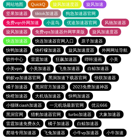
网站地图
QuickQ
旋风加速度器
旋风加速
坚果加速器
tiktok加速器
狗急加速器官网
免费vqn外网加速
小蓝鸟
优途加速器官网
风驰加速器
旋风加速器
免费vps加速器外网苹果版
旋风加速度器
快连加速器
快连加速器官网入口
原子加速器
快鸭加速器
快柠檬加速器
旋风加速度器
外网网址导航
软件中心
雷霆加速
狂飙加速器
哔咔漫画
小美
小美vpn
小美加速器
飞鱼加速器
白鲸加速器
蚂蚁vp加速器官网
黑洞加速下载器官网
快联加速器
橘子加速器
黑洞官方加速器
2023免费加速神器
快橙加速器
大机场加速器
快鸭加速器
小猫咪ciash加速器
一元机场最新官网
优云666
黑洞官网
猎豹加速器官网
turbo加速器
大象加速器
雷霆加速免费永久
橘子加速器
白鲸加速器
爬墙专用加速器
飞兔加速器
小牛vp加速器
小牛加速