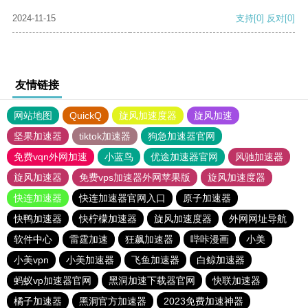
2024-11-15
支持
[0]
反对
[0]
友情链接
网站地图
QuickQ
旋风加速度器
旋风加速
坚果加速器
tiktok加速器
狗急加速器官网
免费vqn外网加速
小蓝鸟
优途加速器官网
风驰加速器
旋风加速器
免费vps加速器外网苹果版
旋风加速度器
快连加速器
快连加速器官网入口
原子加速器
快鸭加速器
快柠檬加速器
旋风加速度器
外网网址导航
软件中心
雷霆加速
狂飙加速器
哔咔漫画
小美
小美vpn
小美加速器
飞鱼加速器
白鲸加速器
蚂蚁vp加速器官网
黑洞加速下载器官网
快联加速器
橘子加速器
黑洞官方加速器
2023免费加速神器