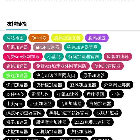
友情链接
网站地图
QuickQ
旋风加速度器
旋风加速
坚果加速器
tiktok加速器
狗急加速器官网
免费vqn外网加速
小蓝鸟
优途加速器官网
风驰加速器
旋风加速器
免费vps加速器外网苹果版
旋风加速度器
快连加速器
快连加速器官网入口
原子加速器
快鸭加速器
快柠檬加速器
旋风加速度器
外网网址导航
软件中心
雷霆加速
狂飙加速器
哔咔漫画
小美
小美vpn
小美加速器
飞鱼加速器
白鲸加速器
蚂蚁vp加速器官网
黑洞加速下载器官网
快联加速器
橘子加速器
黑洞官方加速器
2023免费加速神器
快橙加速器
大机场加速器
快鸭加速器