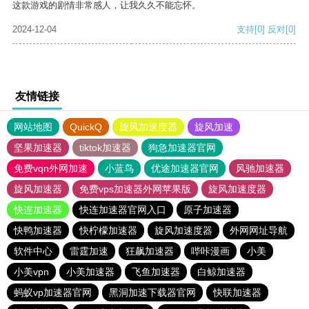
这款游戏的剧情非常感人，让我久久不能忘怀。
2024-12-04
支持
[0]
反对
[0]
友情链接
网站地图
QuickQ
旋风加速度器
旋风加速
坚果加速器
tiktok加速器
狗急加速器官网
免费vqn外网加速
小蓝鸟
优途加速器官网
风驰加速器
旋风加速器
免费vps加速器外网苹果版
旋风加速度器
快连加速器
快连加速器官网入口
原子加速器
快鸭加速器
快柠檬加速器
旋风加速度器
外网网址导航
软件中心
雷霆加速
狂飙加速器
哔咔漫画
小美
小美vpn
小美加速器
飞鱼加速器
白鲸加速器
蚂蚁vp加速器官网
黑洞加速下载器官网
快联加速器