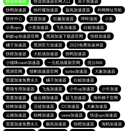
快连加速器
快连加速器官网入口
原子加速器
快鸭加速器
快柠檬加速器
旋风加速度器
外网网址导航
软件中心
雷霆加速
狂飙加速器
哔咔漫画
小美
小美vpn
小美加速器
飞鱼加速器
白鲸加速器
蚂蚁vp加速器官网
黑洞加速下载器官网
快联加速器
橘子加速器
黑洞官方加速器
2023免费加速神器
快橙加速器
大机场加速器
快鸭加速器
小猫咪ciash加速器
一元机场最新官网
优云666
黑洞官网
猎豹加速器官网
turbo加速器
大象加速器
雷霆加速免费永久
橘子加速器
白鲸加速器
爬墙专用加速器
飞兔加速器
小牛vp加速器
小牛加速
雷轰加速器
纵云梯加速器
起飞加速器
海外梯子官网
轻蜂加速器
元链加速器
CC加速器
大象加速器
云梯加速器
轻蜂加速器
veee加速器
快连vρn加速器
雷霆加速免费永久
极风加速器
快橙加速器
海鸥加速器