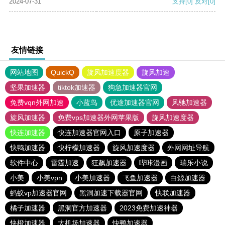
2024-07-31
支持
[0]
反对
[0]
友情链接
网站地图
QuickQ
旋风加速度器
旋风加速
坚果加速器
tiktok加速器
狗急加速器官网
免费vqn外网加速
小蓝鸟
优途加速器官网
风驰加速器
旋风加速器
免费vps加速器外网苹果版
旋风加速度器
快连加速器
快连加速器官网入口
原子加速器
快鸭加速器
快柠檬加速器
旋风加速度器
外网网址导航
软件中心
雷霆加速
狂飙加速器
哔咔漫画
瑞乐小说
小美
小美vpn
小美加速器
飞鱼加速器
白鲸加速器
蚂蚁vp加速器官网
黑洞加速下载器官网
快联加速器
橘子加速器
黑洞官方加速器
2023免费加速神器
快橙加速器
大机场加速器
快鸭加速器