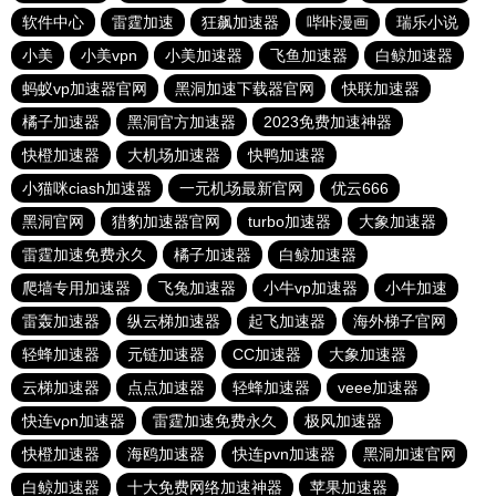
软件中心
雷霆加速
狂飙加速器
哔咔漫画
瑞乐小说
小美
小美vpn
小美加速器
飞鱼加速器
白鲸加速器
蚂蚁vp加速器官网
黑洞加速下载器官网
快联加速器
橘子加速器
黑洞官方加速器
2023免费加速神器
快橙加速器
大机场加速器
快鸭加速器
小猫咪ciash加速器
一元机场最新官网
优云666
黑洞官网
猎豹加速器官网
turbo加速器
大象加速器
雷霆加速免费永久
橘子加速器
白鲸加速器
爬墙专用加速器
飞兔加速器
小牛vp加速器
小牛加速
雷轰加速器
纵云梯加速器
起飞加速器
海外梯子官网
轻蜂加速器
元链加速器
CC加速器
大象加速器
云梯加速器
点点加速器
轻蜂加速器
veee加速器
快连vρn加速器
雷霆加速免费永久
极风加速器
快橙加速器
海鸥加速器
快连pvn加速器
黑洞加速官网
白鲸加速器
十大免费网络加速神器
苹果加速器