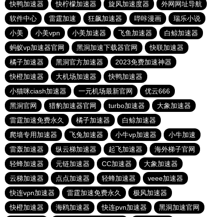
快鸭加速器
快柠檬加速器
旋风加速度器
外网网址导航
软件中心
雷霆加速
狂飙加速器
哔咔漫画
瑞乐小说
小美
小美vpn
小美加速器
飞鱼加速器
白鲸加速器
蚂蚁vp加速器官网
黑洞加速下载器官网
快联加速器
橘子加速器
黑洞官方加速器
2023免费加速神器
快橙加速器
大机场加速器
快鸭加速器
小猫咪ciash加速器
一元机场最新官网
优云666
黑洞官网
猎豹加速器官网
turbo加速器
大象加速器
雷霆加速免费永久
橘子加速器
白鲸加速器
爬墙专用加速器
飞兔加速器
小牛vp加速器
小牛加速
雷轰加速器
纵云梯加速器
起飞加速器
海外梯子官网
轻蜂加速器
元链加速器
CC加速器
大象加速器
云梯加速器
点点加速器
轻蜂加速器
veee加速器
快连vρn加速器
雷霆加速免费永久
极风加速器
快橙加速器
海鸥加速器
快连pvn加速器
黑洞加速官网