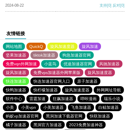
2024-08-22
支持
[0]
反对
[0]
友情链接
网站地图
QuickQ
旋风加速度器
旋风加速
坚果加速器
tiktok加速器
狗急加速器官网
免费vqn外网加速
小蓝鸟
优途加速器官网
风驰加速器
旋风加速器
免费vps加速器外网苹果版
旋风加速度器
快连加速器
快连加速器官网入口
原子加速器
快鸭加速器
快柠檬加速器
旋风加速度器
外网网址导航
软件中心
雷霆加速
狂飙加速器
哔咔漫画
瑞乐小说
小美
小美vpn
小美加速器
飞鱼加速器
白鲸加速器
蚂蚁vp加速器官网
黑洞加速下载器官网
快联加速器
橘子加速器
黑洞官方加速器
2023免费加速神器