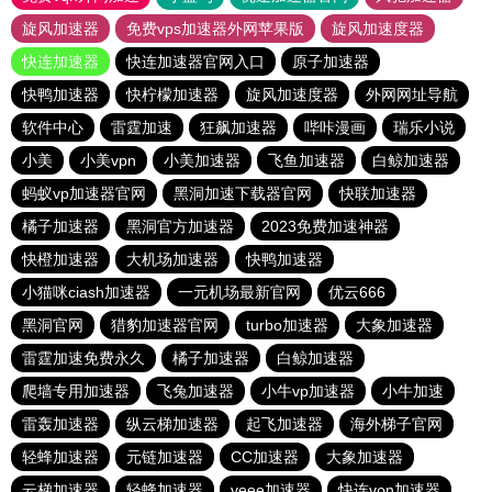
旋风加速器
免费vps加速器外网苹果版
旋风加速度器
快连加速器
快连加速器官网入口
原子加速器
快鸭加速器
快柠檬加速器
旋风加速度器
外网网址导航
软件中心
雷霆加速
狂飙加速器
哔咔漫画
瑞乐小说
小美
小美vpn
小美加速器
飞鱼加速器
白鲸加速器
蚂蚁vp加速器官网
黑洞加速下载器官网
快联加速器
橘子加速器
黑洞官方加速器
2023免费加速神器
快橙加速器
大机场加速器
快鸭加速器
小猫咪ciash加速器
一元机场最新官网
优云666
黑洞官网
猎豹加速器官网
turbo加速器
大象加速器
雷霆加速免费永久
橘子加速器
白鲸加速器
爬墙专用加速器
飞兔加速器
小牛vp加速器
小牛加速
雷轰加速器
纵云梯加速器
起飞加速器
海外梯子官网
轻蜂加速器
元链加速器
CC加速器
大象加速器
云梯加速器
轻蜂加速器
veee加速器
快连vρn加速器