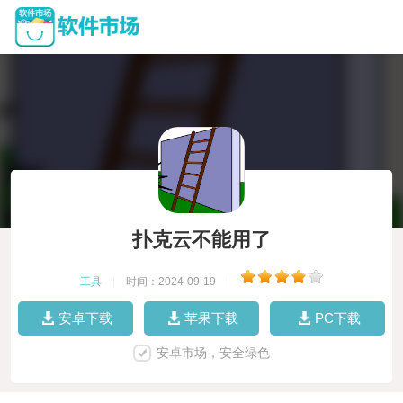
扑克云不能用了
工具
|
时间：2024-09-19
|
安卓下载
苹果下载
PC下载
安卓市场，安全绿色