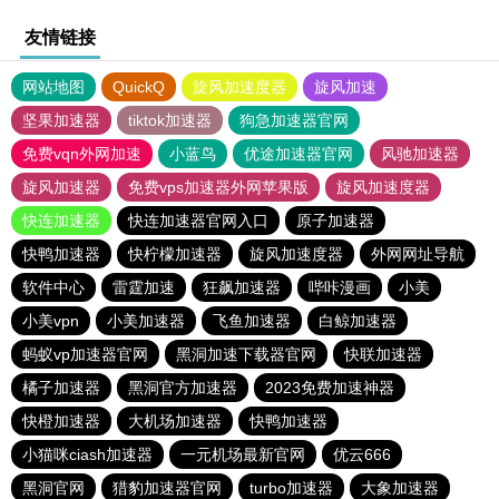
友情链接
网站地图
QuickQ
旋风加速度器
旋风加速
坚果加速器
tiktok加速器
狗急加速器官网
免费vqn外网加速
小蓝鸟
优途加速器官网
风驰加速器
旋风加速器
免费vps加速器外网苹果版
旋风加速度器
快连加速器
快连加速器官网入口
原子加速器
快鸭加速器
快柠檬加速器
旋风加速度器
外网网址导航
软件中心
雷霆加速
狂飙加速器
哔咔漫画
小美
小美vpn
小美加速器
飞鱼加速器
白鲸加速器
蚂蚁vp加速器官网
黑洞加速下载器官网
快联加速器
橘子加速器
黑洞官方加速器
2023免费加速神器
快橙加速器
大机场加速器
快鸭加速器
小猫咪ciash加速器
一元机场最新官网
优云666
黑洞官网
猎豹加速器官网
turbo加速器
大象加速器