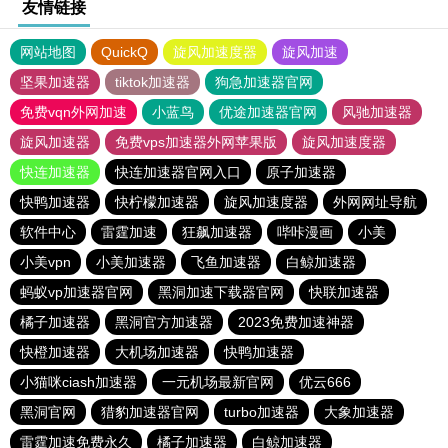
友情链接
网站地图
QuickQ
旋风加速度器
旋风加速
坚果加速器
tiktok加速器
狗急加速器官网
免费vqn外网加速
小蓝鸟
优途加速器官网
风驰加速器
旋风加速器
免费vps加速器外网苹果版
旋风加速度器
快连加速器
快连加速器官网入口
原子加速器
快鸭加速器
快柠檬加速器
旋风加速度器
外网网址导航
软件中心
雷霆加速
狂飙加速器
哔咔漫画
小美
小美vpn
小美加速器
飞鱼加速器
白鲸加速器
蚂蚁vp加速器官网
黑洞加速下载器官网
快联加速器
橘子加速器
黑洞官方加速器
2023免费加速神器
快橙加速器
大机场加速器
快鸭加速器
小猫咪ciash加速器
一元机场最新官网
优云666
黑洞官网
猎豹加速器官网
turbo加速器
大象加速器
雷霆加速免费永久
橘子加速器
白鲸加速器