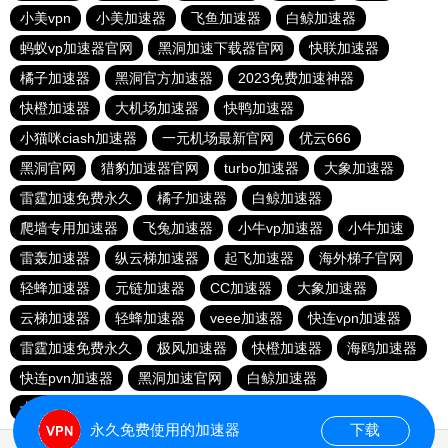
小美vpn
小美加速器
飞鱼加速器
白鲸加速器
蚂蚁vp加速器官网
黑洞加速下载器官网
快联加速器
橘子加速器
黑洞官方加速器
2023免费加速神器
快橙加速器
大机场加速器
快鸭加速器
小猫咪ciash加速器
一元机场最新官网
优云666
黑洞官网
猎豹加速器官网
turbo加速器
大象加速器
雷霆加速免费永久
橘子加速器
白鲸加速器
爬墙专用加速器
飞兔加速器
小牛vp加速器
小牛加速
雷轰加速器
纵云梯加速器
起飞加速器
海外梯子官网
轻蜂加速器
元链加速器
CC加速器
大象加速器
云梯加速器
轻蜂加速器
veee加速器
快连vρn加速器
雷霆加速免费永久
极风加速器
快橙加速器
海鸥加速器
快连pvn加速器
黑洞加速官网
白鲸加速器
十大免费网络加速神器
苹果加速器
元链加速器
永久免费使用的加速器
下载