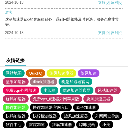
2024-10-13
支持
[0]
反对
[0]
游客
这款加速器app的客服很贴心，遇到问题都能及时解决，服务态度非常
好。
2024-10-13
支持
[0]
反对
[0]
友情链接
网站地图
QuickQ
旋风加速度器
旋风加速
坚果加速器
tiktok加速器
狗急加速器官网
免费vqn外网加速
小蓝鸟
优途加速器官网
风驰加速器
旋风加速器
免费vps加速器外网苹果版
旋风加速度器
快连加速器
快连加速器官网入口
原子加速器
快鸭加速器
快柠檬加速器
旋风加速度器
外网网址导航
软件中心
雷霆加速
狂飙加速器
哔咔漫画
小美