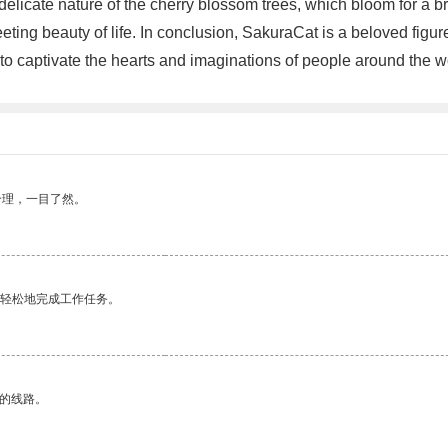
icate nature of the cherry blossom trees, which bloom for a bri
eeting beauty of life. In conclusion, SakuraCat is a beloved figu
 to captivate the hearts and imaginations of people around the 
合理，一目了然。
更轻松地完成工作任务。
区的线路。