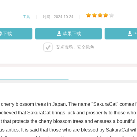
工具
|
时间：2024-10-24
|
卓下载
苹果下载
安卓市场，安全绿色
the cherry blossom trees in Japan. The name "SakuraCat" comes 
s believed that SakuraCat brings luck and prosperity to those who
it that protects the cherry blossom trees and ensures a bountiful 
s antics. It is said that those who are blessed by SakuraCat wil