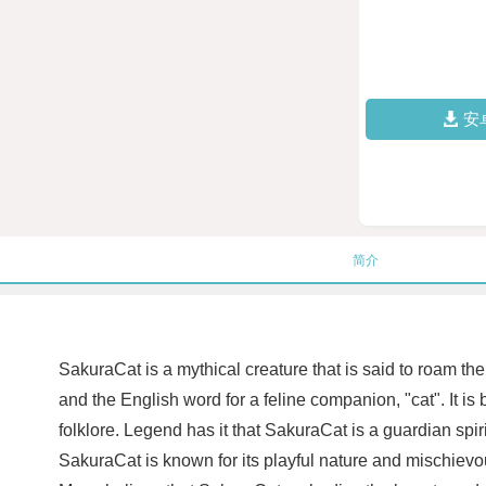
安
简介
SakuraCat is a mythical creature that is said to roam 
and the English word for a feline companion, "cat". It i
folklore. Legend has it that SakuraCat is a guardian spir
SakuraCat is known for its playful nature and mischievou