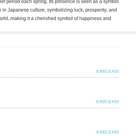
ef period each spring. Its presence is seen as a symbol
re in Japanese culture, symbolizing luck, prosperity, and
world, making it a cherished symbol of happiness and
支持
[0]
反对
[0]
支持
[0]
反对
[0]
支持
[0]
反对
[0]