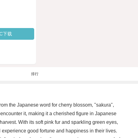
PC下载
排行
from the Japanese word for cherry blossom, "sakura",
 encounter it, making it a cherished figure in Japanese
harvest. With its soft pink fur and sparkling green eyes,
l experience good fortune and happiness in their lives.