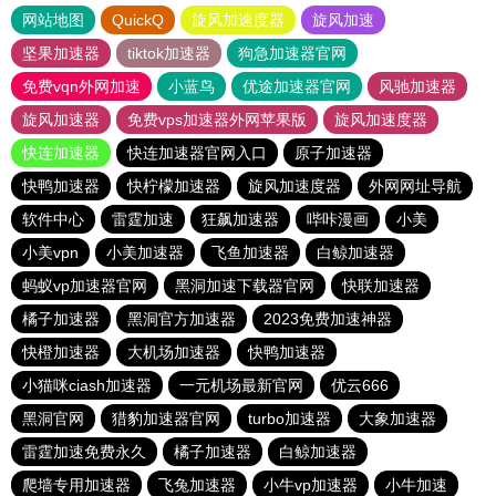
网站地图
QuickQ
旋风加速度器
旋风加速
坚果加速器
tiktok加速器
狗急加速器官网
免费vqn外网加速
小蓝鸟
优途加速器官网
风驰加速器
旋风加速器
免费vps加速器外网苹果版
旋风加速度器
快连加速器
快连加速器官网入口
原子加速器
快鸭加速器
快柠檬加速器
旋风加速度器
外网网址导航
软件中心
雷霆加速
狂飙加速器
哔咔漫画
小美
小美vpn
小美加速器
飞鱼加速器
白鲸加速器
蚂蚁vp加速器官网
黑洞加速下载器官网
快联加速器
橘子加速器
黑洞官方加速器
2023免费加速神器
快橙加速器
大机场加速器
快鸭加速器
小猫咪ciash加速器
一元机场最新官网
优云666
黑洞官网
猎豹加速器官网
turbo加速器
大象加速器
雷霆加速免费永久
橘子加速器
白鲸加速器
爬墙专用加速器
飞兔加速器
小牛vp加速器
小牛加速