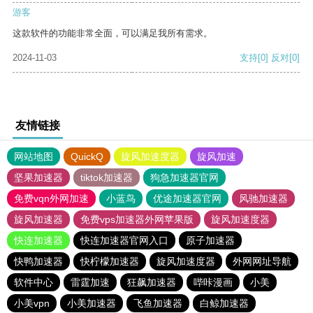
游客
这款软件的功能非常全面，可以满足我所有需求。
2024-11-03
支持
[0]
反对
[0]
友情链接
网站地图
QuickQ
旋风加速度器
旋风加速
坚果加速器
tiktok加速器
狗急加速器官网
免费vqn外网加速
小蓝鸟
优途加速器官网
风驰加速器
旋风加速器
免费vps加速器外网苹果版
旋风加速度器
快连加速器
快连加速器官网入口
原子加速器
快鸭加速器
快柠檬加速器
旋风加速度器
外网网址导航
软件中心
雷霆加速
狂飙加速器
哔咔漫画
小美
小美vpn
小美加速器
飞鱼加速器
白鲸加速器