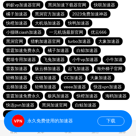
蚂蚁vp加速器官网
黑洞加速下载器官网
快联加速器
橘子加速器
黑洞官方加速器
2023免费加速神器
快橙加速器
大机场加速器
快鸭加速器
小猫咪ciash加速器
一元机场最新官网
优云666
黑洞官网
猎豹加速器官网
turbo加速器
大象加速器
雷霆加速免费永久
橘子加速器
白鲸加速器
爬墙专用加速器
飞兔加速器
小牛vp加速器
小牛加速
雷轰加速器
纵云梯加速器
起飞加速器
海外梯子官网
轻蜂加速器
元链加速器
CC加速器
大象加速器
云梯加速器
轻蜂加速器
veee加速器
快连vρn加速器
雷霆加速免费永久
极风加速器
快橙加速器
海鸥加速器
快连pvn加速器
黑洞加速官网
白鲸加速器
十大免费网络加速神器
苹果加速器
元链加速器
永久免费使用的加速器
下载
0.197102s
首页
安卓
苹果
排行
推荐