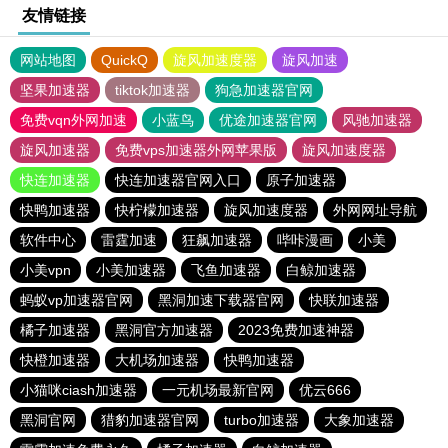
友情链接
网站地图
QuickQ
旋风加速度器
旋风加速
坚果加速器
tiktok加速器
狗急加速器官网
免费vqn外网加速
小蓝鸟
优途加速器官网
风驰加速器
旋风加速器
免费vps加速器外网苹果版
旋风加速度器
快连加速器
快连加速器官网入口
原子加速器
快鸭加速器
快柠檬加速器
旋风加速度器
外网网址导航
软件中心
雷霆加速
狂飙加速器
哔咔漫画
小美
小美vpn
小美加速器
飞鱼加速器
白鲸加速器
蚂蚁vp加速器官网
黑洞加速下载器官网
快联加速器
橘子加速器
黑洞官方加速器
2023免费加速神器
快橙加速器
大机场加速器
快鸭加速器
小猫咪ciash加速器
一元机场最新官网
优云666
黑洞官网
猎豹加速器官网
turbo加速器
大象加速器