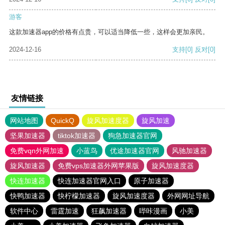
游客
这款加速器app的价格有点贵，可以适当降低一些，这样会更加亲民。
2024-12-16
支持
[0]
反对
[0]
友情链接
网站地图
QuickQ
旋风加速度器
旋风加速
坚果加速器
tiktok加速器
狗急加速器官网
免费vqn外网加速
小蓝鸟
优途加速器官网
风驰加速器
旋风加速器
免费vps加速器外网苹果版
旋风加速度器
快连加速器
快连加速器官网入口
原子加速器
快鸭加速器
快柠檬加速器
旋风加速度器
外网网址导航
软件中心
雷霆加速
狂飙加速器
哔咔漫画
小美