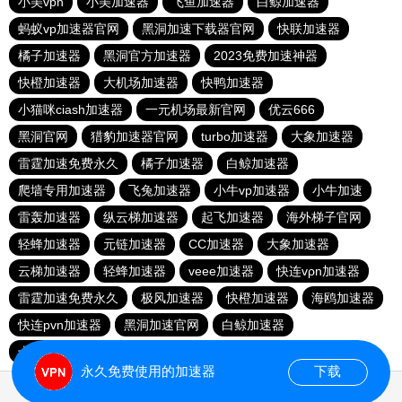
小美vpn
小美加速器
飞鱼加速器
白鲸加速器
蚂蚁vp加速器官网
黑洞加速下载器官网
快联加速器
橘子加速器
黑洞官方加速器
2023免费加速神器
快橙加速器
大机场加速器
快鸭加速器
小猫咪ciash加速器
一元机场最新官网
优云666
黑洞官网
猎豹加速器官网
turbo加速器
大象加速器
雷霆加速免费永久
橘子加速器
白鲸加速器
爬墙专用加速器
飞兔加速器
小牛vp加速器
小牛加速
雷轰加速器
纵云梯加速器
起飞加速器
海外梯子官网
轻蜂加速器
元链加速器
CC加速器
大象加速器
云梯加速器
轻蜂加速器
veee加速器
快连vρn加速器
雷霆加速免费永久
极风加速器
快橙加速器
海鸥加速器
快连pvn加速器
黑洞加速官网
白鲸加速器
十大免费网络加速神器
苹果加速器
元链加速器
永久免费使用的加速器
下载