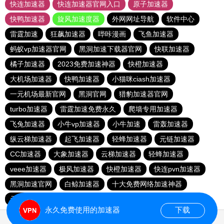
快连加速器
快连加速器官网入口
原子加速器
快鸭加速器
旋风加速度器
外网网址导航
软件中心
雷霆加速
狂飙加速器
哔咔漫画
飞鱼加速器
蚂蚁vp加速器官网
黑洞加速下载器官网
快联加速器
橘子加速器
2023免费加速神器
快橙加速器
大机场加速器
快鸭加速器
小猫咪ciash加速器
一元机场最新官网
黑洞官网
猎豹加速器官网
turbo加速器
雷霆加速免费永久
爬墙专用加速器
飞兔加速器
小牛vp加速器
小牛加速
雷轰加速器
纵云梯加速器
起飞加速器
轻蜂加速器
元链加速器
CC加速器
大象加速器
云梯加速器
轻蜂加速器
veee加速器
极风加速器
快橙加速器
快连pvn加速器
黑洞加速官网
白鲸加速器
十大免费网络加速神器
元链加速器
永久免费使用的加速器
下载